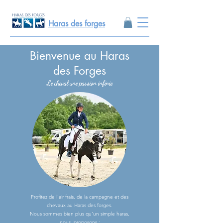
Haras des forges
Bienvenue au Haras
des Forges
Le cheval une passion infinie
Profitez de l’air frais, de la campagne et des
chevaux au Haras des forges.
Nous sommes bien plus qu'un simple haras,
nous proposons :