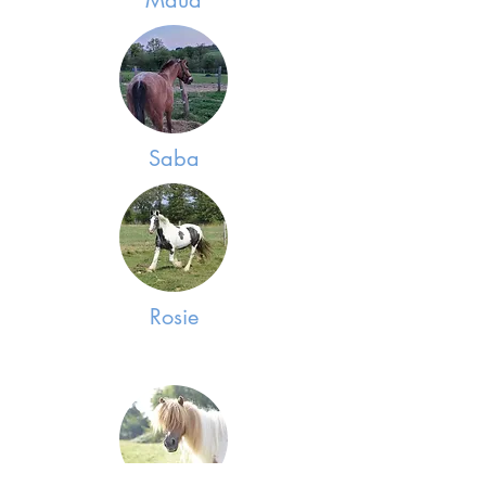
Maud
Saba
Rosie