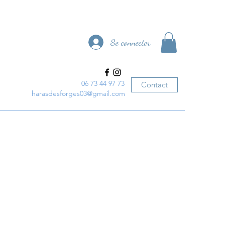
Se connecter
06 73 44 97 73
Contact
harasdesforges03@gmail.com